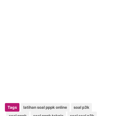
Tags
latihan soal pppk online
soal p3k
soal pppk
soal pppk teknis
soal soal p3k