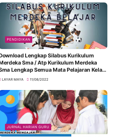
PENDIDIKAN
Download Lengkap Silabus Kurikulum
Merdeka Sma / Atp Kurikulum Merdeka
Sma Lengkap Semua Mata Pelajaran Kelas
10, 11 & 12
LAYAR MAYA
11/08/2022
JURNAL HARIAN GURU