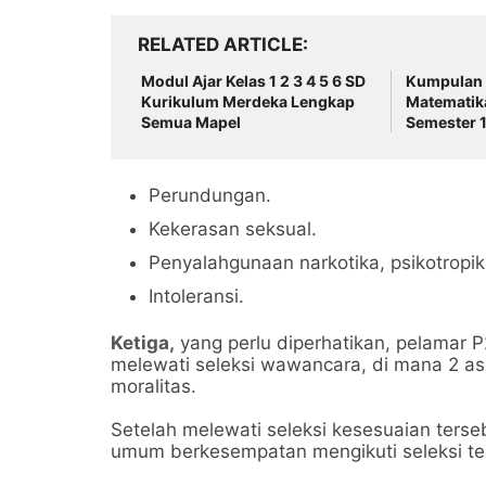
RELATED ARTICLE
Modul Ajar Kelas 1 2 3 4 5 6 SD
Kumpulan 
Kurikulum Merdeka Lengkap
Matematik
Semua Mapel
Semester 
Lengkap K
Perundungan.
Kekerasan seksual.
Penyalahgunaan narkotika, psikotropika
Intoleransi.
Ketiga,
yang perlu diperhatikan, pelamar
melewati seleksi wawancara, di mana 2 as
moralitas.
Setelah melewati seleksi kesesuaian ters
umum berkesempatan mengikuti seleksi te