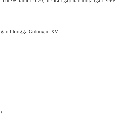
Nomor 98 Tahun 2020, besaran
gaji dan tunjangan PPPK
gan I hingga Golongan XVII:
0