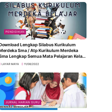
PENDIDIKAN
Download Lengkap Silabus Kurikulum
Merdeka Sma / Atp Kurikulum Merdeka
Sma Lengkap Semua Mata Pelajaran Kelas
10, 11 & 12
LAYAR MAYA
11/08/2022
JURNAL HARIAN GURU