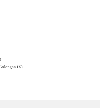
)
)
(Golongan IX)
)