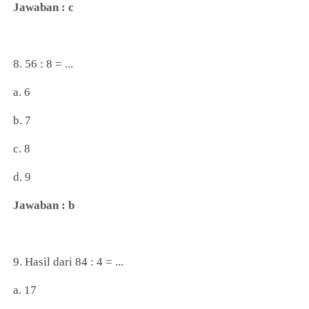
Jawaban : c
8. 56 : 8 = ...
a. 6
b. 7
c. 8
d. 9
Jawaban : b
9. Hasil dari 84 : 4 = ...
a. 17