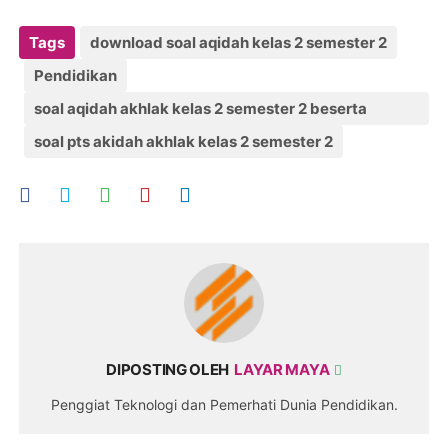
Tags
download soal aqidah kelas 2 semester 2
Pendidikan
soal aqidah akhlak kelas 2 semester 2 beserta
jawabannya
soal pts akidah akhlak kelas 2 semester 2
DIPOSTING OLEH
LAYAR MAYA
Penggiat Teknologi dan Pemerhati Dunia Pendidikan.