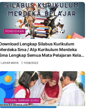
PENDIDIKAN
Download Lengkap Silabus Kurikulum
Merdeka Sma / Atp Kurikulum Merdeka
Sma Lengkap Semua Mata Pelajaran Kelas
10, 11 & 12
LAYAR MAYA
11/08/2022
JURNAL HARIAN GURU