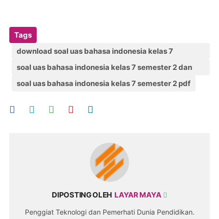
Tags
download soal uas bahasa indonesia kelas 7
semester 2
soal uas bahasa indonesia kelas 7 semester 2 dan
kunci jawaban
soal uas bahasa indonesia kelas 7 semester 2 pdf
DIPOSTING OLEH
LAYAR MAYA
Penggiat Teknologi dan Pemerhati Dunia Pendidikan.