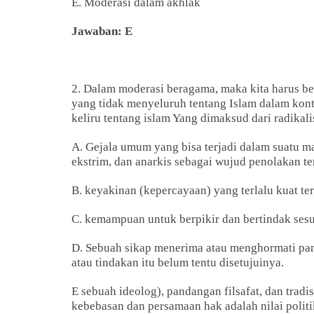
E. Moderasi dalam akhlak
Jawaban: E
2. Dalam moderasi beragama, maka kita harus b
yang tidak menyeluruh tentang Islam dalam kon
keliru tentang islam Yang dimaksud dari radikali
A. Gejala umum yang bisa terjadi dalam suatu ma
ekstrim, dan anarkis sebagai wujud penolakan te
B. keyakinan (kepercayaan) yang terlalu kuat te
C. kemampuan untuk berpikir dan bertindak sesu
D. Sebuah sikap menerima atau menghormati pan
atau tindakan itu belum tentu disetujuinya.
E sebuah ideolog), pandangan filsafat, dan tra
kebebasan dan persamaan hak adalah nilai polit