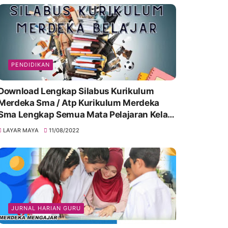
PENDIDIKAN
Download Lengkap Silabus Kurikulum
Merdeka Sma / Atp Kurikulum Merdeka
Sma Lengkap Semua Mata Pelajaran Kelas
10, 11 & 12
LAYAR MAYA
11/08/2022
JURNAL HARIAN GURU