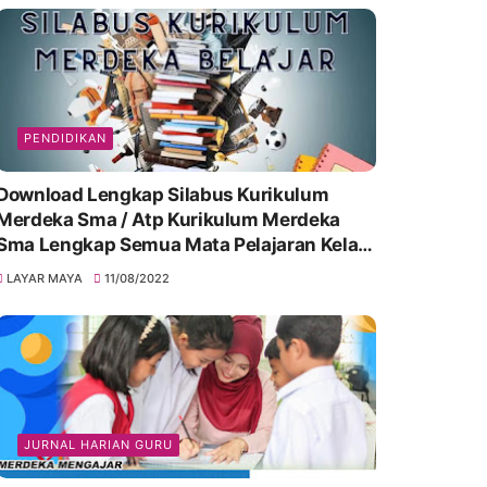
PENDIDIKAN
Download Lengkap Silabus Kurikulum
Merdeka Sma / Atp Kurikulum Merdeka
Sma Lengkap Semua Mata Pelajaran Kelas
10, 11 & 12
LAYAR MAYA
11/08/2022
JURNAL HARIAN GURU