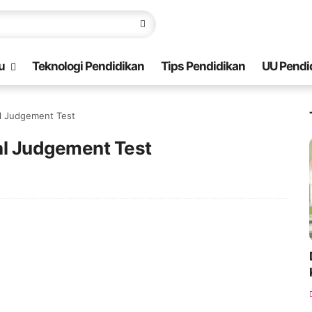
u
Teknologi Pendidikan
Tips Pendidikan
UU Pendi
al Judgement Test
al Judgement Test