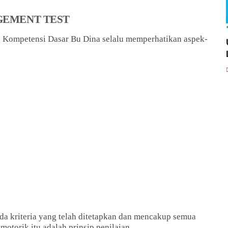
GEMENT TEST
a Kompetensi Dasar Bu Dina selalu memperhatikan aspek-
a kriteria yang telah ditetapkan dan mencakup semua
motorik itu adalah prinsip penilaian...