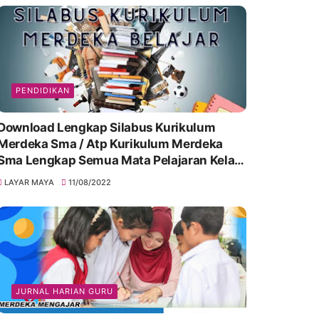
PENDIDIKAN
Download Lengkap Silabus Kurikulum
Merdeka Sma / Atp Kurikulum Merdeka
Sma Lengkap Semua Mata Pelajaran Kelas
10, 11 & 12
LAYAR MAYA
11/08/2022
JURNAL HARIAN GURU