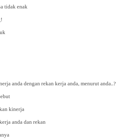
a tidak enak
!
ruk
erja anda dengan rekan kerja anda, menurut anda..?
sebut
kan kinerja
erja anda dan rekan
anya