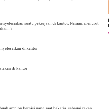
menyelesaikan suatu pekerjaan di kantor. Namun, menurut
akan...?
nyelesaikan di kantor
takan di kantor
uah amplop bernisi uang saat bekerja, sebagai rekan