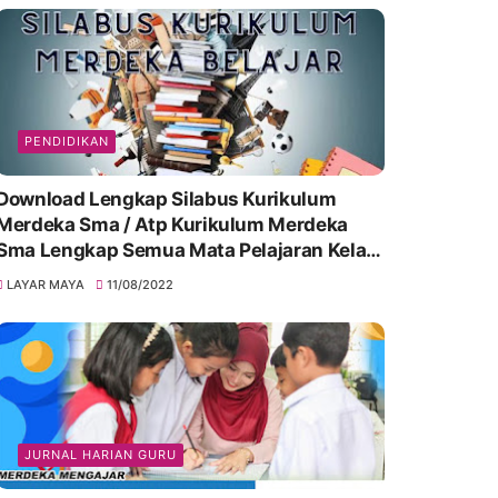
PENDIDIKAN
Download Lengkap Silabus Kurikulum
Merdeka Sma / Atp Kurikulum Merdeka
Sma Lengkap Semua Mata Pelajaran Kelas
10, 11 & 12
LAYAR MAYA
11/08/2022
JURNAL HARIAN GURU